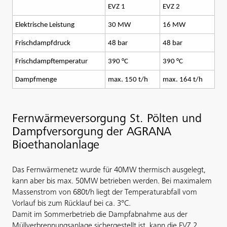
EVZ 1
EVZ 2
Elektrische Leistung
30 MW
16 MW
Frischdampfdruck
48 bar
48 bar
Frischdampftemperatur
390 °C
390 °C
Dampfmenge
max. 150 t/h
max. 164 t/h
Fernwärmeversorgung St. Pölten und
Dampfversorgung der AGRANA
Bioethanolanlage
Das Fernwärmenetz wurde für 40MW thermisch ausgelegt,
kann aber bis max. 50MW betrieben werden. Bei maximalem
Massenstrom von 680t/h liegt der Temperaturabfall vom
Vorlauf bis zum Rücklauf bei ca. 3°C.
Damit im Sommerbetrieb die Dampfabnahme aus der
Müllverbrennungsanlage sichergestellt ist, kann die EVZ 2